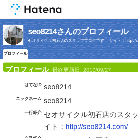
seo8214さんのプロフィール
セオサイクル初石店のスタッフブログです サイト：http://seo8
プロフィール
プロフィール
最終更新日:
2010/09/27
はてなID
seo8214
ニックネーム
seo8214
一行紹介
セオサイクル
初石
店の
スタ
イト
：
http://seo8214.com/