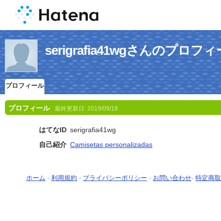
serigrafia41wgさんのプロフ
プロフィール
プロフィール
最終更新日:
2019/09/18
はてなID
serigrafia41wg
自己紹介
Camisetas personalizadas
ホーム
-
利用規約
-
プライバシーポリシー
-
お問い合わせ
-
特定商取