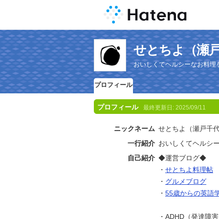
せとちよ（瀬
おいしくてヘルシーなお料理
プロフィール
プロフィール
最終更新日:
2025/09/11
ニックネーム
せとちよ（瀬戸千
一行紹介
おいしくてヘルシ
自己紹介
◆運営ブログ◆
・
せとちよ料理帖
・
グルメブログ
・
55歳からの英語
・ADHD（発達障