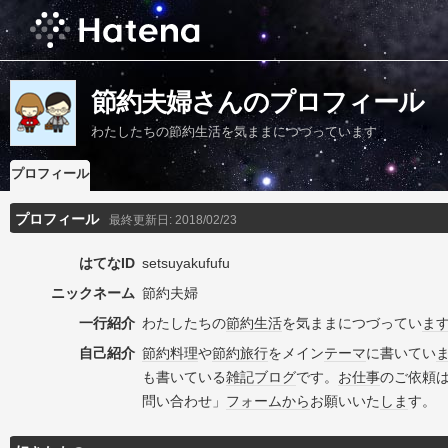
節約夫婦さんのプロフィール
わたしたちの節約生活を気ままにつづっています
プロフィール
プロフィール
最終更新日:
2018/02/23
はてなID
setsuyakufufu
ニックネーム
節約夫婦
一行紹介
わたしたちの
節約
生活
を気ままにつづってい
ま
自己紹介
節約料理
や
節約
旅行
をメイン
テーマ
に書いてい
も書いている
雑記
ブログ
です。
お仕事
のご依頼
問い合わせ」
フォーム
から
お願いいた
しま
す。