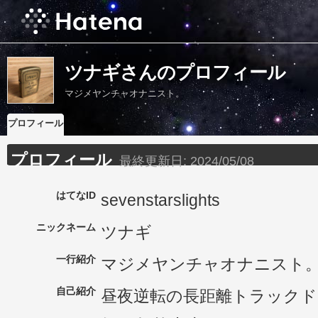
ツナギさんのプロフィール
マジメヤンチャオナニスト。
プロフィール
プロフィール
最終更新日:
2024/05/08
はてなID
sevenstarslights
ニックネーム
ツナギ
一行紹介
マジメヤンチャオナニスト
自己紹介
昼夜逆転の長距離トラックド