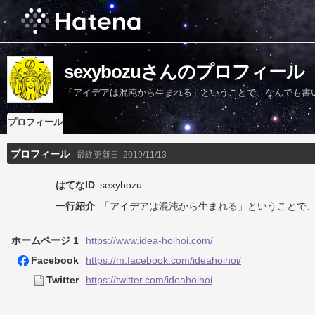
sexybozuさんのプロフィール
「アイデアは混沌から生まれる」ということで、なんでも書
プロフィール
プロフィール
最終更新日:
2019/11/13
はてなID
sexybozu
一行紹介
「
アイデア
は
混沌
から
生
まれ
る」ということで
ホームページ 1
https://www.idea-hoihoi.com/
Facebook
https://m.facebook.com/ideahoihoi/
Twitter
https://twitter.com/ideahoihoi