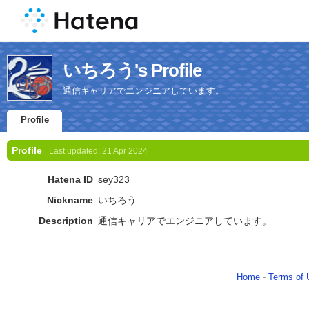
いちろう's Profile
通信キャリアでエンジニアしています。
Profile
Profile
Last updated:
21 Apr 2024
Hatena ID
sey323
Nickname
いちろう
Description
通信キャリアでエンジニアしています。
Home
-
Terms of 