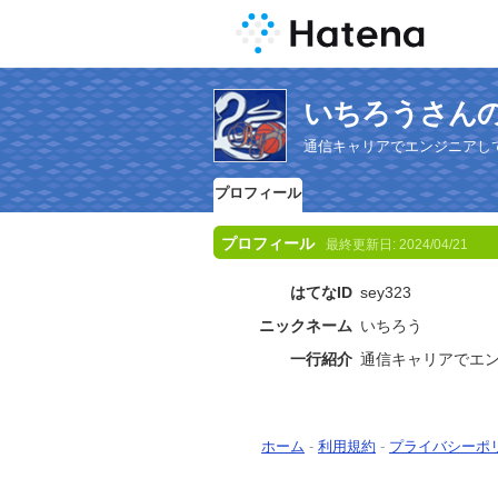
いちろうさん
通信キャリアでエンジニアし
プロフィール
プロフィール
最終更新日:
2024/04/21
はてなID
sey323
ニックネーム
いちろう
一行紹介
通信キャリアでエ
ホーム
-
利用規約
-
プライバシーポ