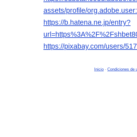
assets/profile/org.adobe.
https://b.hatena.ne.jp/entry?
url=https%3A%2F%2Fshbet8
https://pixabay.com/users/51
Inicio
-
Condiciones de 