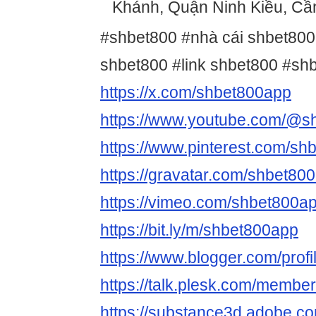
Khánh, Quận Ninh Kiều, Cầ
#shbet800 #nhà cái shbet800
shbet800 #link shbet800 #sh
https://x.com/shbet800app
https://www.youtube.com/@s
https://www.pinterest.com/sh
https://gravatar.com/shbet80
https://vimeo.com/shbet800a
https://bit.ly/m/shbet800app
https://www.blogger.com/pro
https://talk.plesk.com/memb
https://substance3d.adobe.c