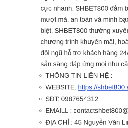
cực nhanh, SHBET800 đảm bả
mượt mà, an toàn và minh bạc
biệt, SHBET800 thường xuyên 
chương trình khuyến mãi, hoà
đội ngũ hỗ trợ khách hàng 24
sẵn sàng đáp ứng mọi nhu cầ
THÔNG TIN LIÊN HỆ :
WEBSITE:
https://shbet800.
SĐT: 0987654312
EMAILL : contactshbet800
ĐỊA CHỈ : 45 Nguyễn Văn L