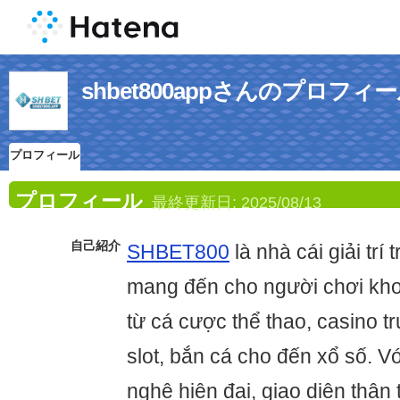
shbet800appさんのプロフィ
プロフィール
プロフィール
最終更新日:
2025/08/13
自己紹介
SHBET800
là nhà cái giải trí 
mang đến cho người chơi kho
từ cá cược thể thao, casino t
slot, bắn cá cho đến xổ số. V
nghệ hiện đại, giao diện thân 