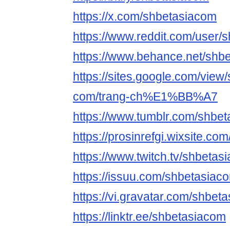
https://x.com/shbetasiacom
https://www.reddit.com/user/
https://www.behance.net/shb
https://sites.google.com/view
com/trang-ch%E1%BB%A7
https://www.tumblr.com/shbe
https://prosinrefgi.wixsite.co
https://www.twitch.tv/shbetas
https://issuu.com/shbetasiac
https://vi.gravatar.com/shbet
https://linktr.ee/shbetasiacom