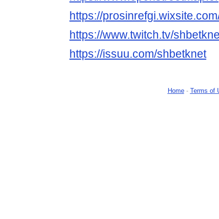
https://prosinrefgi.wixsite.com
https://www.twitch.tv/shbetkn
https://issuu.com/shbetknet
Home
-
Terms of 