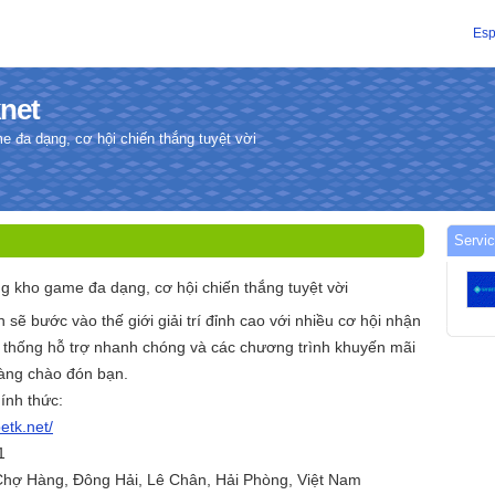
Esp
knet
đa dạng, cơ hội chiến thắng tuyệt vời
Servic
kho game đa dạng, cơ hội chiến thắng tuyệt vời
sẽ bước vào thế giới giải trí đỉnh cao với nhiều cơ hội nhận
 thống hỗ trợ nhanh chóng và các chương trình khuyến mãi
àng chào đón bạn.
hính thức:
betk.net/
1
 Chợ Hàng, Đông Hải, Lê Chân, Hải Phòng, Việt Nam