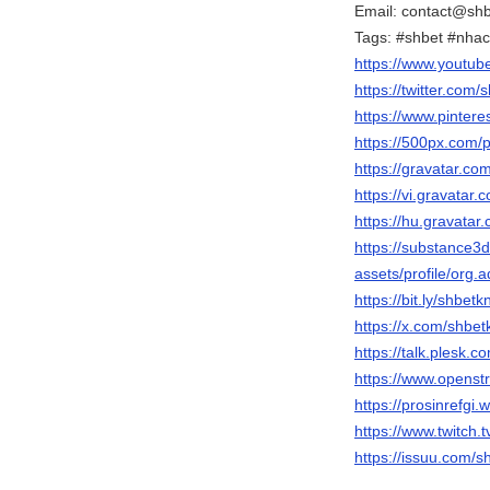
Email: contact@shb
Tags: #shbet #nha
https://www.youtu
https://twitter.com/
https://www.pintere
https://500px.com/
https://gravatar.co
https://vi.gravatar
https://hu.gravatar
https://substance
assets/profile/o
https://bit.ly/shbetk
https://x.com/shbet
https://talk.plesk
https://www.openst
https://prosinrefgi.
https://www.twitch.
https://issuu.com/s