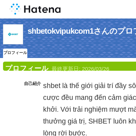
shbetokvipukcom1さんの
プロフィール
プロフィール
最終更新日:
2026/03/26
自己紹介
shbet là thế giới giải trí đầy 
cược đều mang đến cảm giác
khởi. Với trải nghiệm mượt m
thưởng giá trị, SHBET luôn k
lòng rời bước.