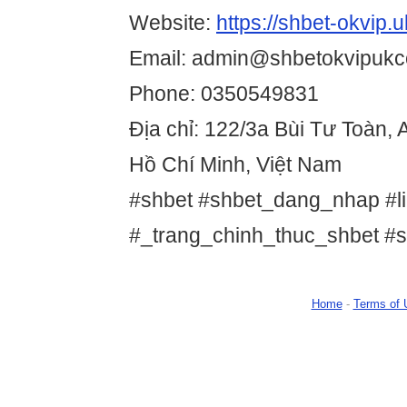
Website:
https://shbet-okvip.
Email: admin@shbetokvipuk
Phone: 0350549831
Địa chỉ: 122/3a Bùi Tư Toàn, 
Hồ Chí Minh, Việt Nam
#shbet #shbet_dang_nhap #l
#_trang_chinh_thuc_shbet #
Home
-
Terms of 