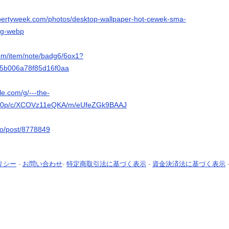
opertyweek.com/photos/desktop-wallpaper-hot-cewek-sma-
bg-webp
com/item/note/badg6/6ox1?
5b006a78f85d16f0aa
le.com/g/---the-
80p/c/XCOVz11eQKA/m/eUfeZGk9BAAJ
.io/post/8778849
リシー
-
お問い合わせ
-
特定商取引法に基づく表示
-
資金決済法に基づく表示