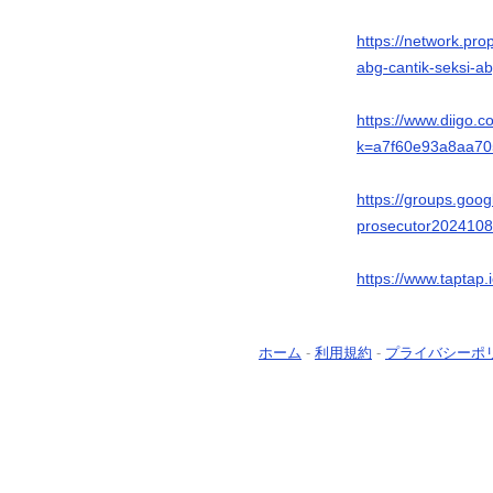
https://network.pr
abg-cantik-seksi-a
https://www.diigo.
k=a7f60e93a8aa70
https://groups.goog
prosecutor202410
https://www.taptap
ホーム
-
利用規約
-
プライバシーポ