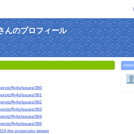
zaniさんのプロフィール
she
eirolz/fly4s/issues/380
eirolz/fly4s/issues/381
eirolz/fly4s/issues/382
eirolz/fly4s/issues/383
eirolz/fly4s/issues/384
eirolz/fly4s/issues/385
2024-the-prosecutor-taiwan