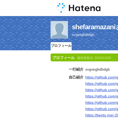
shefarama
svgsegbdbdgb
プロフィール
プロフィール
最終更新日:
2024/12/26
一行紹介
svgsegbdbdgb
自己紹介
https://github.com/g
https://github.com/g
https://github.com/g
https://github.com/g
https://github.com/g
https://github.com/g
https://bento.me/-