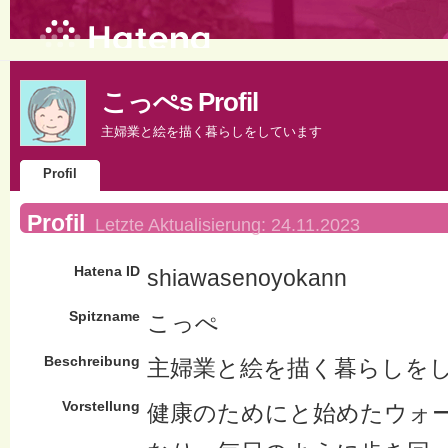
こっぺs Profil
主婦業と絵を描く暮らしをしています
Profil
Profil
Letzte Aktualisierung:
24.11.2023
Hatena ID
shiawasenoyokann
Spitzname
こっぺ
Beschreibung
主婦業と絵を描く暮らしを
Vorstellung
健康のためにと始めたウォ