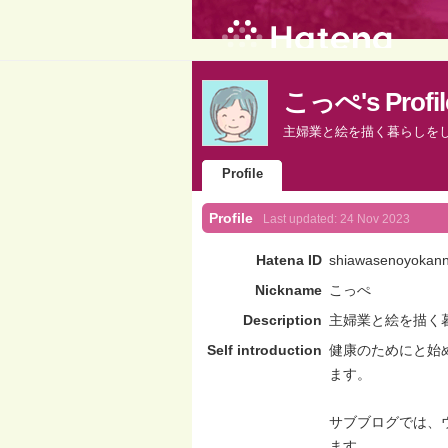
こっぺ's Profil
主婦業と絵を描く暮らしを
Profile
Profile
Last updated:
24 Nov 2023
Hatena ID
shiawasenoyokan
Nickname
こっぺ
Description
主婦業と絵を描く
Self introduction
健康のためにと始
ます。
サブブログでは、
ます。