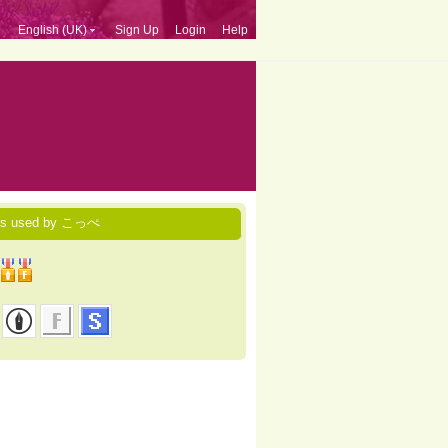
English (UK)
Sign Up
Login
Help
es used by こっぺ