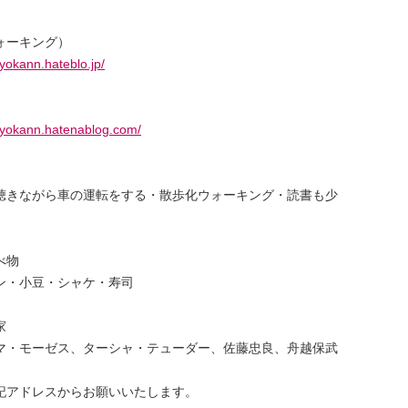
ォーキング）
yokann.hateblo.jp/
）
oyokann.hatenablog.com/
聴きながら車の運転をする・散歩化ウォーキング・読書も少
べ物
ン・小豆・シャケ・寿司
家
マ・モーゼス、ターシャ・テューダー、佐藤忠良、舟越保武
記アドレスからお願いいたします。