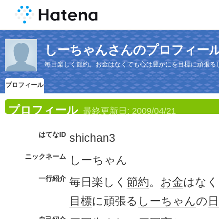
しーちゃんさんのプロフィー
毎日楽しく節約。お金はなくても心は豊かにを目標に頑張る
プロフィール
プロフィール
最終更新日:
2009/04/21
はてなID
shichan3
ニックネーム
しーちゃん
一行紹介
毎日楽しく
節約
。
お金
はなく
目標
に頑張る
しーちゃん
の
日