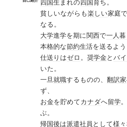
自己紹介
四国
生まれの
四国
育ち。
貧しいながらも
楽しい
家庭
なる。
大学
進学を期に
関西
で
一人暮
本格的な
節約
生活を送るよう
仕送り
は
ゼロ
。
奨学金
と
バイ
いた。
一旦
就職
するものの、
翻訳家
ず、
お金
を貯めて
カナダ
へ
留学
ぶ。
帰国後は
派遣社員
として様々