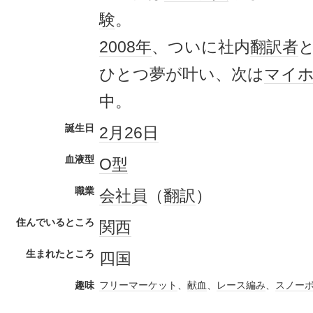
験
。
2008年
、ついに社内
翻訳者
ひとつ夢が叶い、次は
マイ
中。
誕生日
2月26日
血液型
O型
職業
会社員
（
翻訳
）
住んでいるところ
関西
生まれたところ
四国
趣味
フリーマーケット
、
献血
、
レース編み
、
スノー