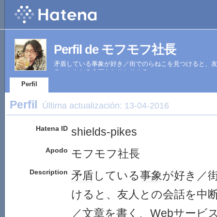
Perfil de モフモフ社長
矛盾している事象が好き／街でのらねこを見つけると、友
る、おもしろ企画をねりねりする
Perfil
Perfil
Última actualización:
13-04-2016
Hatena ID
shields-pikes
Apodo
モフモフ社長
Description
矛盾
している
事象
が好き／
けると、友人との会話を中
／文章を書く、
Webサービ