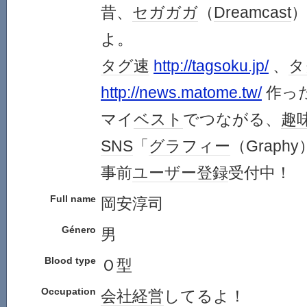
昔、
セガガガ
（
Dreamcast
よ。
タグ速
http://tagsoku.jp/
、
タ
http://news.matome.tw/
作っ
マイ
ベスト
でつながる、
趣
SNS
「
グラフィー
（Graph
事前
ユーザー登録
受付中！
Full name
岡安淳司
Género
男
Blood type
Ｏ型
Occupation
会社
経営
してるよ！