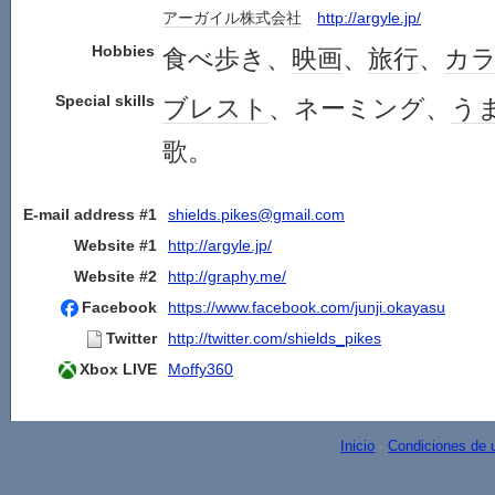
アーガイル
株式会社
http://argyle.jp/
Hobbies
食べ歩き、
映画
、
旅行
、
カ
Special skills
ブレスト
、ネーミング、
う
歌。
E-mail address #1
shields.pikes@gmail.com
Website #1
http://argyle.jp/
Website #2
http://graphy.me/
Facebook
https://www.facebook.com/junji.okayasu
Twitter
http://twitter.com/shields_pikes
Xbox LIVE
Moffy360
Inicio
-
Condiciones de 