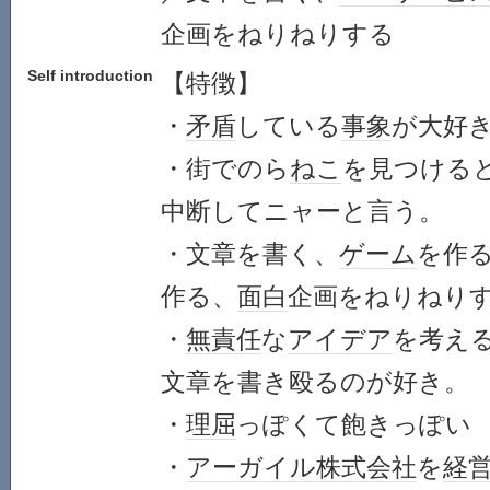
企画をねりねりする
Self introduction
【特徴】
・
矛盾
している
事象
が大好
・街でのら
ねこ
を見つける
中断してニャーと言う。
・文章を書く、
ゲーム
を作
作る、
面白
企画をねりねり
・
無責任
な
アイデア
を考え
文章を書き殴るのが好き。
・
理屈
っぽくて飽きっぽい
・
アーガイル
株式会社
を
経