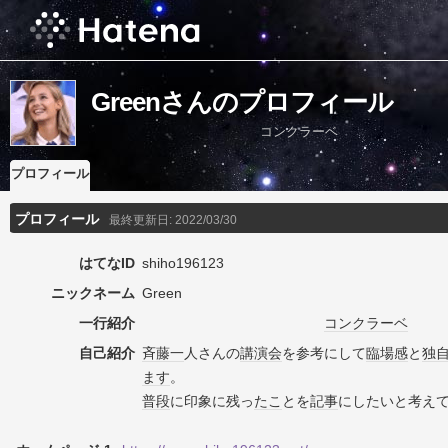
Greenさんのプロフィール
コンクラーベ
プロフィール
プロフィール
最終更新日:
2022/03/30
はてなID
shiho196123
ニックネーム
Green
一行紹介
コンクラーベ
自己紹介
斉藤一
人さんの
講演会
を参考にして
臨場感
と
独
ます
。
普段
に印象に残っ
たこ
とを
記事
にしたいと考え