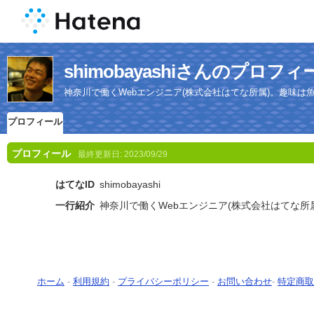
shimobayashiさんのプロフィ
神奈川で働くWebエンジニア(株式会社はてな所属)。趣味は
プロフィール
プロフィール
最終更新日:
2023/09/29
はてなID
shimobayashi
一行紹介
神奈川で働くWebエンジニア(株式会社はてな所
ホーム
-
利用規約
-
プライバシーポリシー
-
お問い合わせ
-
特定商取