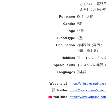
なるべく、専門用
よろしくお願い申
Full name
松谷 大輔
Gender
男性
Age
36歳
Blood type
O型
Occupation
内科医師（専門：
ウ病、橋本病）
Hobbies
F1、ゴルフ、キッ
Special skills
インスリンの離脱
Languages
日本語
Website #1
https://shinjuku-naika.cli
Twitter
https://twitter.com/shinj
YouTube
https://www.youtube.com