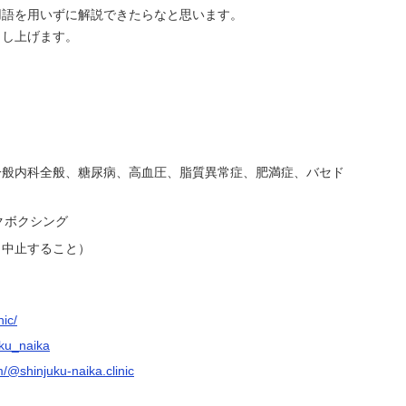
語を用いずに解説できたらなと思います。
し上げます。
一般内科全般、糖尿病、高血圧、脂質異常症、肥満症、バセド
クボクシング
（中止すること）
nic/
uku_naika
/@shinjuku-naika.clinic