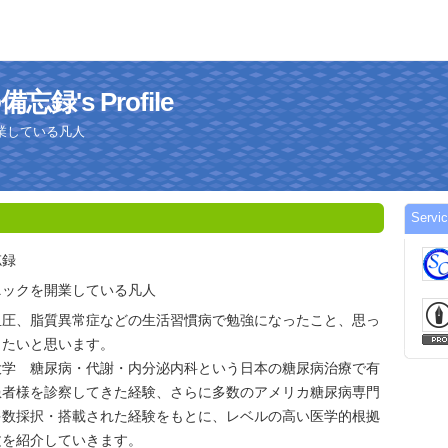
's Profile
業している凡人
Serv
忘録
ニックを開業している凡人
血圧、脂質異常症などの生活習慣病で勉強になったこと、思っ
きたいと思います。
学 糖尿病・代謝・内分泌内科という日本の糖尿病治療で有
患者様を診察してきた経験、さらに多数のアメリカ糖尿病専門
多数採択・搭載された経験をもとに、レベルの高い医学的根拠
文を紹介していきます。