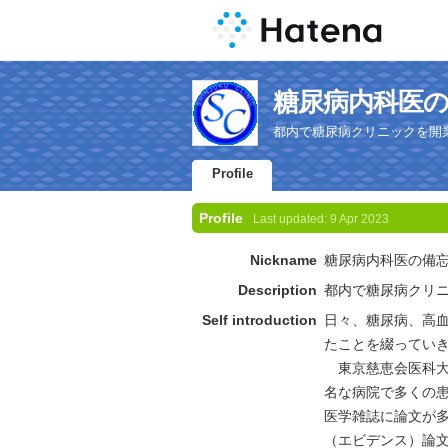
糖尿病内科医の備忘録
都内で糖尿病クリニックを開
Profile
Profile
Last updated:
9 Apr 2023
Nickname
糖尿病内科医の備
Description
都内で糖尿病クリ
Self introduction
日々、糖尿病、高
たことを綴ってい
東京慈恵会医科大
名な病院で多くの
医学雑誌に論文が
（エビデンス）論