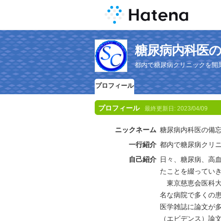
糖尿病内科医
都内で糖尿病クリニックを開
プロフィール
プロフィール
最終更新日:
2023/04/09
ニックネーム
糖尿病内科医の備
一行紹介
都内で糖尿病クリ
自己紹介
日々、糖尿病、高
たことを綴ってい
東京慈恵会医科大
名な病院で多くの
医学雑誌に論文が
（エビデンス）論