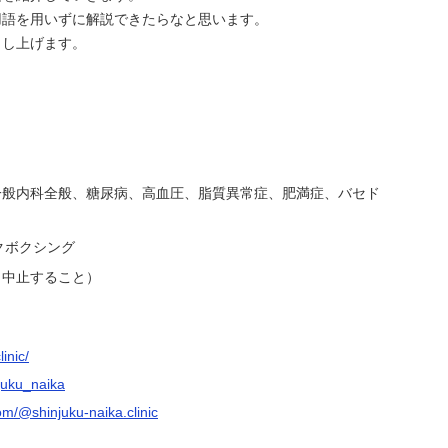
語を用いずに解説できたらなと思います。
し上げます。
一般内科全般、糖尿病、高血圧、脂質異常症、肥満症、バセド
クボクシング
（中止すること）
linic/
njuku_naika
om/@shinjuku-naika.clinic