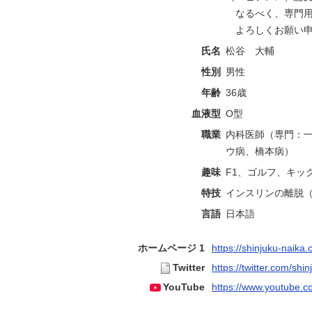
なるべく、専門用
よろしくお願い申
氏名
松谷 大輔
性別
男性
年齢
36歳
血液型
O型
職業
内科医師（専門：
ウ病、橋本病）
趣味
F1、ゴルフ、キッ
特技
インスリンの離脱
言語
日本語
ホームページ 1
https://shinjuku-naika.c
Twitter
https://twitter.com/shi
YouTube
https://www.youtube.c