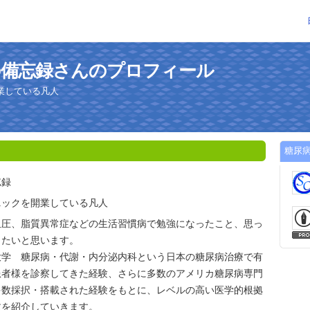
の備忘録さんのプロフィール
業している凡人
糖尿
忘録
ニックを開業している凡人
血圧、脂質異常症などの生活習慣病で勉強になったこと、思っ
きたいと思います。
学 糖尿病・代謝・内分泌内科という日本の糖尿病治療で有
患者様を診察してきた経験、さらに多数のアメリカ糖尿病専門
多数採択・搭載された経験をもとに、レベルの高い医学的根拠
文を紹介していきます。