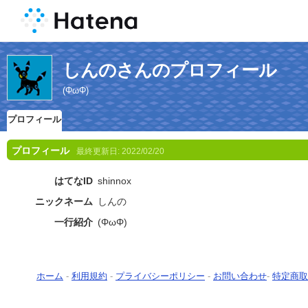
しんのさんのプロフィール
(ΦωΦ)
プロフィール
プロフィール
最終更新日:
2022/02/20
はてなID
shinnox
ニックネーム
しんの
一行紹介
(ΦωΦ)
ホーム
-
利用規約
-
プライバシーポリシー
-
お問い合わせ
-
特定商取