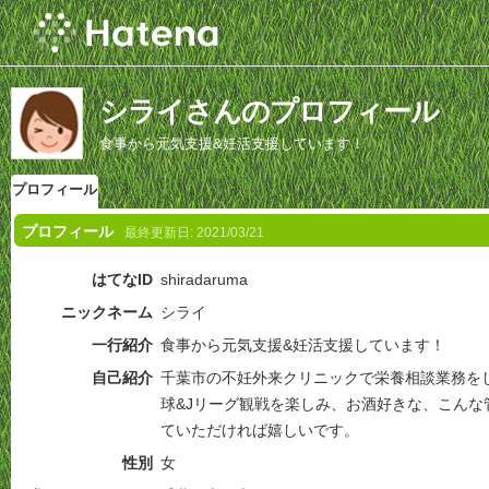
シライさんのプロフィール
食事から元気支援&妊活支援しています！
プロフィール
プロフィール
最終更新日:
2021/03/21
はてなID
shiradaruma
ニックネーム
シライ
一行紹介
食事から元気支援&妊活支援しています！
自己紹介
千葉市の不妊外来クリニックで栄養相談業務を
球&Jリーグ観戦を楽しみ、お酒好きな、こんな
ていただければ嬉しいです。
性別
女