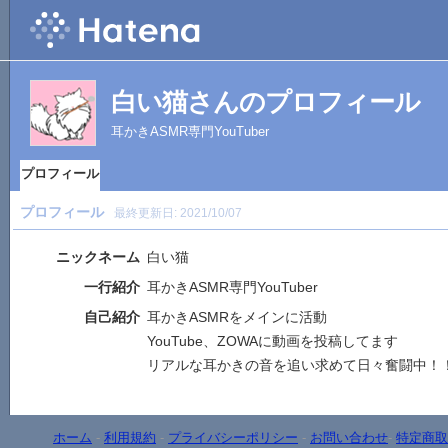
白い猫さんのプロフィール
耳かきASMR専門YouTuber
プロフィール
プロフィール
最終更新日:
2021/10/07
ニックネーム
白い猫
一行紹介
耳かきASMR専門YouTuber
自己紹介
耳かきASMRをメインに活動
YouTube、ZOWAに動画を投稿してます
リアルな耳かきの音を追い求めて日々奮闘中！
ホーム
-
利用規約
-
プライバシーポリシー
-
お問い合わせ
-
特定商取