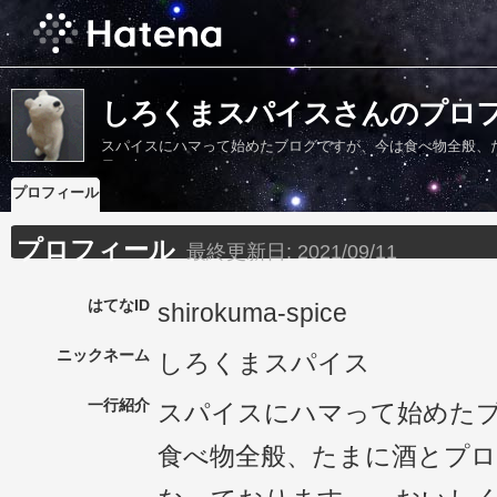
しろくまスパイスさんのプロ
スパイスにハマって始めたブログですが、今は食べ物全般、
モットー
プロフィール
プロフィール
最終更新日:
2021/09/11
はてなID
shirokuma-spice
ニックネーム
しろくまスパイス
一行紹介
スパイスにハマって始めた
食べ物全般、たまに酒とプ