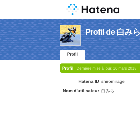
Profil de 白み
Profil
Profil
Dernière mise à jour:
10 mars 2018
Hatena ID
shiromirage
Nom d'utilisateur
白みら