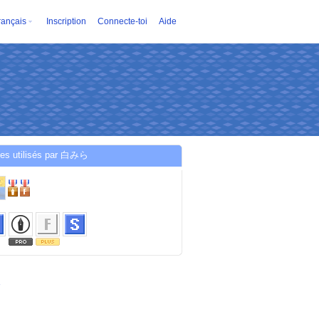
rançais
Inscription
Connecte-toi
Aide
ces utilisés par 白みら