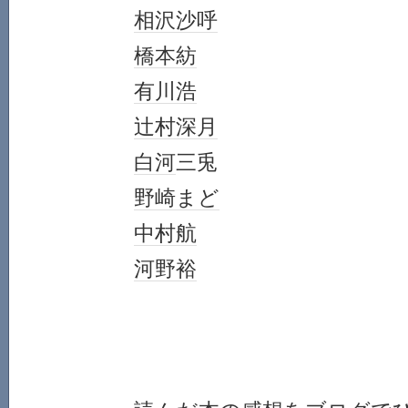
相沢沙呼
橋本紡
有川浩
辻村深月
白河
三兎
野崎まど
中村航
河野裕