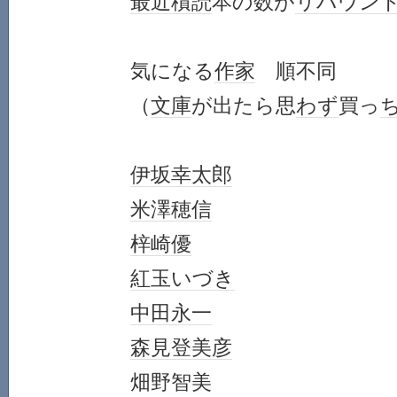
最近
積読
本の数が
リバウン
気になる
作家
順不同
（
文庫
が出たら思
わず
買っ
伊坂幸太郎
米澤穂信
梓崎優
紅玉いづき
中田永一
森見登美彦
畑野智美