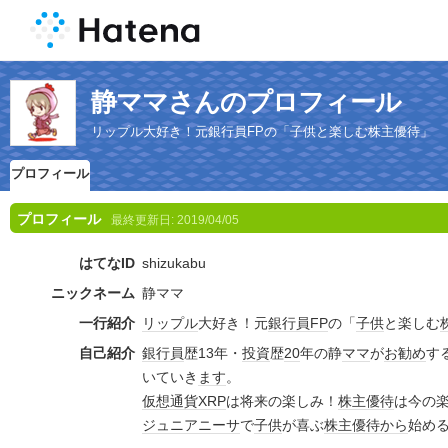
静ママさんのプロフィール
リップル大好き！元銀行員FPの「子供と楽しむ株主優待」
プロフィール
プロフィール
最終更新日:
2019/04/05
はてなID
shizukabu
ニックネーム
静ママ
一行紹介
リップル
大好き！元
銀行員
FP
の「
子供
と楽しむ
自己紹介
銀行員
歴13年・
投資
歴
20
年の静
ママ
が
お勧め
す
いていき
ます
。
仮想通貨
XRP
は将来の楽しみ！
株主優待
は今の
ジュニア
ニーサ
で
子供
が喜ぶ
株主優待
から
始め