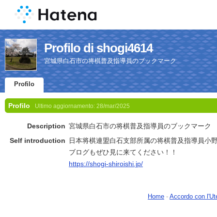
Profilo di shogi4614
宮城県白石市の将棋普及指導員のブックマーク
Profilo
Profilo
Ultimo aggiornamento:
28/mar/2025
Description
宮城県白石市の将棋普及指導員のブックマーク
Self introduction
日本将棋連盟白石支部所属の将棋普及指導員小
ブログもぜひ見に来てください！！
https://shogi-shiroishi.jp/
Home
-
Accordo con l'Ut