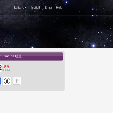
Italiano
Iscriviti
Entra
Help
zi usati da 明里