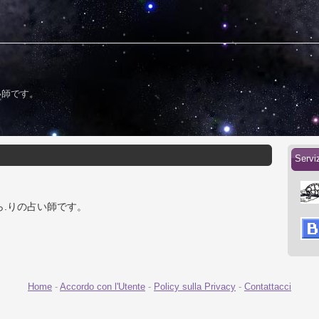
い師です。
Servi
ら.りの占い師です。
Home
-
Accordo con l'Utente
-
Policy sulla Privacy
-
Contattacci