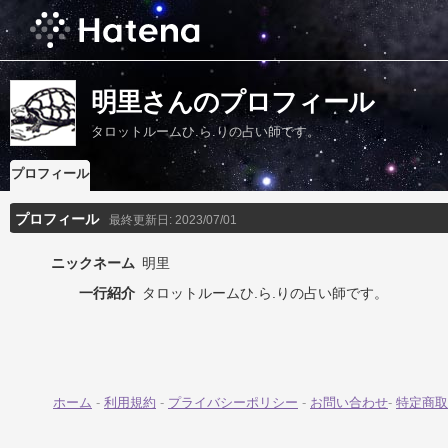
明里さんのプロフィール
タロットルームひ.ら.りの占い師です。
プロフィール
プロフィール
最終更新日:
2023/07/01
ニックネーム
明里
一行紹介
タロットルームひ.ら.りの占い師です。
ホーム
-
利用規約
-
プライバシーポリシー
-
お問い合わせ
-
特定商取