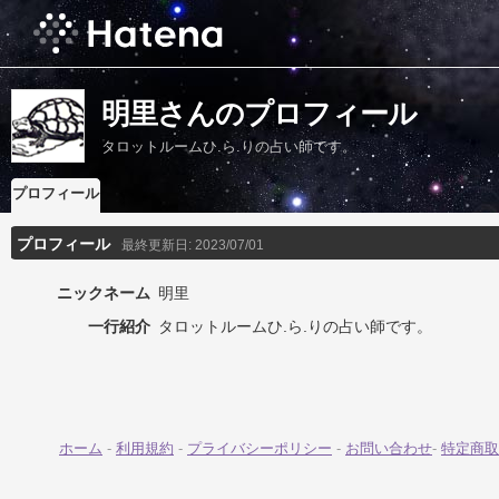
明里さんのプロフィール
タロットルームひ.ら.りの占い師です。
プロフィール
プロフィール
最終更新日:
2023/07/01
ニックネーム
明里
一行紹介
タロットルームひ.ら.りの占い師です。
ホーム
-
利用規約
-
プライバシーポリシー
-
お問い合わせ
-
特定商取