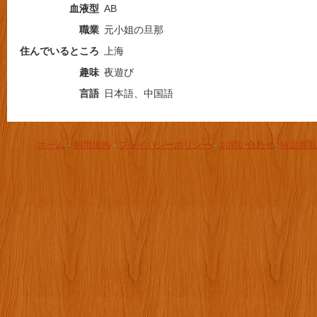
血液型
AB
職業
元小姐の旦那
住んでいるところ
上海
趣味
夜遊び
言語
日本語、中国語
ホーム
-
利用規約
-
プライバシーポリシー
-
お問い合わせ
-
特定商取