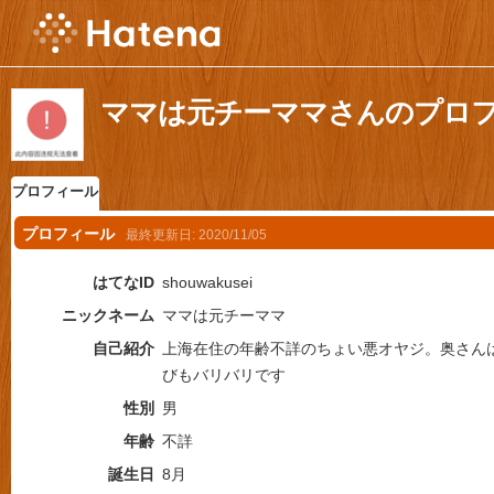
ママは元チーママさんのプロ
プロフィール
プロフィール
最終更新日:
2020/11/05
はてなID
shouwakusei
ニックネーム
ママは元チーママ
自己紹介
上海在住の年齢不詳のちょい悪オヤジ。奥さん
びもバリバリです
性別
男
年齢
不詳
誕生日
8月