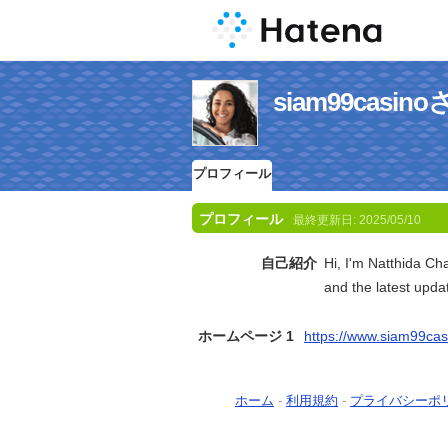
siam99cas
プロフィール
プロフィール
最終更新日:
2025/05/10
自己紹介
Hi, I'm Natthida Ch
and the latest upda
ホームページ 1
https://www.siam99casi
ホーム
-
利用規約
-
プライバシーポ