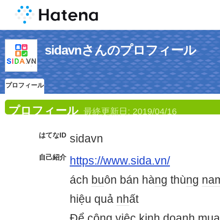
sidavnさんのプロフィール
プロフィール
プロフィール
最終更新日:
2019/04/16
はてなID
sidavn
自己紹介
https://www.sida.vn/
ách
bu
ôn bán hà
ng
thù
ng
na
hiệu quả
nh
ất
Để cô
ng
vi
ệc ki
nh
doa
nh
mua