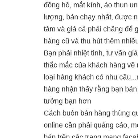
đồ
ng
hồ, mắt kí
nh
, áo thun un
lượ
ng
, bán chạy
nh
ất, được
n
tâm và
gi
á cả
ph
ải chă
ng
để
g
hà
ng
cũ và thu hút thêm
nh
iề
Bạn
ph
ải
nh
iệt tì
nh
, tư vấn
gi
ả
thắc mắc của
kh
ách hà
ng
về
lo
ại hà
ng
kh
ách có
nh
u cầu,..
hà
ng
nh
ận thấy rằ
ng
bạn bán
tưở
ng
bạn hơn
Cách
bu
ôn bán hà
ng
thù
ng
q
online cần
ph
ải quả
ng
cáo, m
bán trên các t
ra
ng
mạ
ng
face