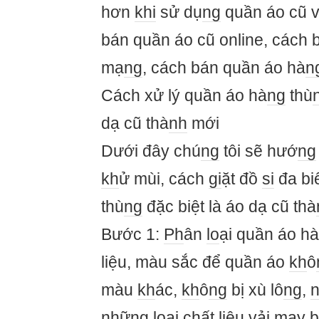
hơn
khi
sử dụ
ng
quần áo cũ 
bán quần áo cũ online, cách 
mạ
ng
, cách bán quần áo hà
n
Cách xử lý quần áo hà
ng
thù
dạ cũ thà
nh
mới
Dưới đây chú
ng
tôi sẽ hướ
ng
kh
ử mùi, cách
gi
ặt đồ
si
đa bi
thù
ng
đặc biệt là áo dạ cũ thà
Bước 1:
Ph
ân
lo
ại quần áo hà
liệu, màu sắc để quần áo
kh
ô
màu
kh
ác,
kh
ô
ng
bị xù lô
ng
,
nh
ữ
ng
lo
ại chất liệu vải
may
b