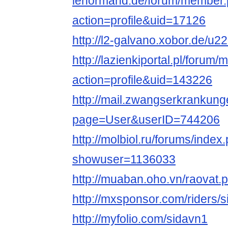
lenormand.de/forum/member
action=profile&uid=17126
http://l2-galvano.xobor.de/u2
http://lazienkiportal.pl/foru
action=profile&uid=143226
http://mail.zwangserkrankung
page=User&userID=744206
http://molbiol.ru/forums/index
showuser=1136033
http://muaban.oho.vn/raovat
http://mxsponsor.com/riders/s
http://myfolio.com/sidavn1