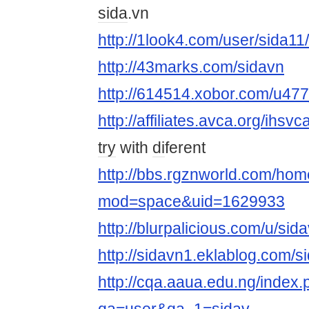
si
da
.vn
http://1look4.com/user/sida11/
http://43marks.com/sidavn
http://614514.xobor.com/u477
http://affiliates.avca.org/ihs
try
with
di
ferent
http://bbs.rgznworld.com/ho
mod=space&uid=1629933
http://blurpalicious.com/u/sida
http://sidavn1.eklablog.com/
http://cqa.aaua.edu.ng/index