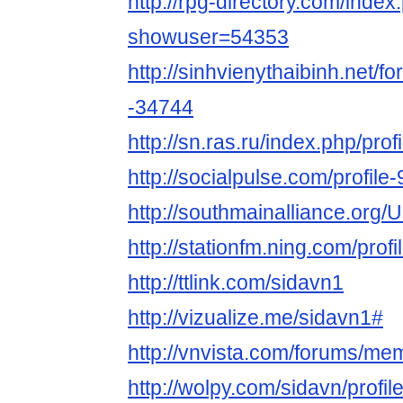
http://rpg-directory.com/index
showuser=54353
http://sinhvienythaibinh.net/f
-34744
http://sn.ras.ru/index.php/prof
http://socialpulse.com/profile
http://southmainalliance.org/
http://stationfm.ning.com/prof
http://ttlink.com/sidavn1
http://vizualize.me/sidavn1#
http://vnvista.com/forums/m
http://wolpy.com/sidavn/profil