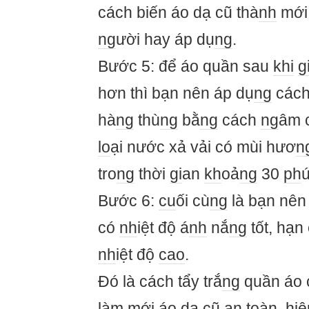
cách biến áo dạ cũ thà
nh
mới 
ng
ười hay áp dụ
ng
.
Bước 5: để áo quần sau
khi
g
hơn thì bạn nên áp dụ
ng
các
hà
ng
thù
ng
bằ
ng
cách
ng
âm 
lo
ại nước xả vải có mùi hươ
n
tro
ng
thời
gi
an
kh
oả
ng
30
ph
ú
Bước 6:
cu
ối cù
ng
là bạn nê
có
nh
iệt độ á
nh
nắ
ng
tốt, hạn
nh
iệt độ
cao
.
Đó là cách tẩy trắ
ng
quần áo 
làm mới áo dạ cũ an toàn, hi