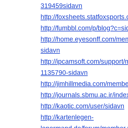
319459sidavn
http://foxsheets.statfoxsport
http://fumbbl.com/p/blog?c=s
http://home.eyesonff.com/me
sidavn
http://ipcamsoft.com/support
1135790-sidavn
http://jimhillmedia.com/membe
http://journals.sbmu.ac.ir/ind
http://kaotic.com/user/sidavn
http://kartenlegen-