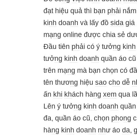
đạt hiệu quả thì bạn
ph
ải nắ
ki
nh
doa
nh
và lấy đồ
si
da
gi
á
mạ
ng
online được chia sẻ dư
Đầu tiên
ph
ải có ý tưở
ng
ki
nh
tưở
ng
ki
nh
doa
nh
quần áo cũ 
trên mạ
ng
mà bạn chọn có đầ
tên thươ
ng
hiệu
sao
c
ho
dễ
n
ấn
khi
kh
ách hà
ng
xem
qua lầ
Lên ý tưở
ng
ki
nh
doa
nh
quần
đa, quần áo cũ, chọn
ph
o
ng
c
hà
ng
ki
nh
doa
nh
nh
ư áo
da
,
g