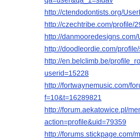
qa=user&qa_1=sidav
http://ctendodontists.org/Use
http://czechtribe.com/profile/
http://danmooredesigns.com/U
http://doodleordie.com/profile
http://en.belclimb.be/profile_r
userid=15228
http://fortwaynemusic.com/fo
f=10&t=16289821
http://forum.aekatowice.pl/m
action=profile&uid=79359
http://forums.stickpage.com