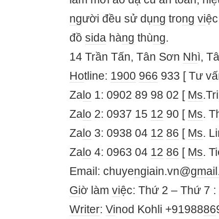
ng
ười đều sử dụ
ng
tro
ng
vi
ệc
đồ
si
da
hà
ng
thù
ng
.
14 Trần Tấn, Tân Sơn
Nh
ì, T
Ho
tline:
1900
966
933 [ Tư v
Za
lo
1: 0902 89 98 02 [
Ms
.Tri
Za
lo
2: 0937 15
12
90 [
Ms
. 
Za
lo
3: 0938 04
12
86
[
Ms
. Li
Za
lo
4: 0963 04
12
86
[
Ms
. T
Email: chuye
ng
iain.vn@
gmai
Gi
ờ làm
vi
ệc: Thứ 2 – Thứ 7 :
Writer
:
Vi
nod Kohli +91988
86