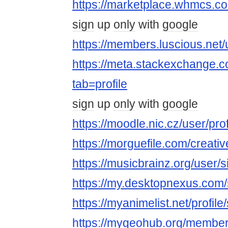
https://marketplace.whmcs.c
sign
up
only
with
google
https://members.luscious.net
https://meta.stackexchange.
tab=profile
sign
up
only
with
google
https://moodle.nic.cz/user/pr
https://morguefile.com/creativ
https://musicbrainz.org/user/
https://my.desktopnexus.com/
https://myanimelist.net/profile
https://mygeohub.org/members