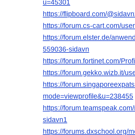
u=45301
https://flipboard.com/@sidav
https://forum.cs-cart.com/use
https://forum.elster.de/anw
559036-sidavn
https://forum.fortinet.com/Prof
https://forum.gekko.wizb.it/us
https://forum.singaporeexpat
mode=viewprofile&u=238455
https://forum.teamspeak.co
sidavn1
https://forums.dxschool.org/