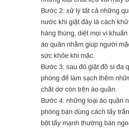
Bước 2: xử lý tất cả
nh
ữ
ng
qu
nước
khi
gi
ặt đây là cách
kh
ử
hà
ng
thù
ng
,
di
ệt mọi
vi
kh
uẩn 
áo quần
nh
ằm
gi
úp
ng
ười mặ
sức
kh
ỏe
khi
mặc.
Bước 3: sau đó
gi
ặt đồ
si
đa q
ph
ò
ng
để làm sạch thêm
nh
ữ
chất dơ còn trên áo quần.
Bước 4:
nh
ữ
ng
lo
ại áo quần 
ph
ò
ng
bạn dù
ng
cách tẩy trắ
bột tẩy mạ
nh
thườ
ng
bán
ngo