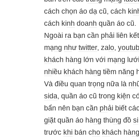
cách chọn áo dạ cũ, cách ki
n
cách ki
nh
doa
nh
quần áo cũ.
Ngo
ài
ra
bạn cần
ph
ải liên kế
mạ
ng
nh
ư
twitter
, za
lo
,
youtu
kh
ách hà
ng
lớn với mạ
ng
lưới
nh
iều
kh
ách hà
ng
tiềm nă
ng
h
Và điều quan trọ
ng
nữa là
nh
si
da
, quần áo cũ tro
ng
kiện c
bẩn nên bạn cần
ph
ải biết cá
gi
ặt quần áo hà
ng
thù
ng
đồ
si
trước
khi
bán c
ho
kh
ách hà
n