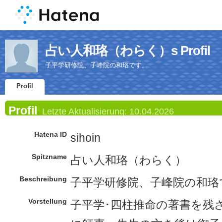
占い人和珞（わらく）s Profil
子平学研修院、子峰院の和珞です。
Profil
Profil
Letzte Aktualisierung:
10.04.2026
Hatena ID
sihoin
Spitzname
占い人和珞（わらく）
Beschreibung
子平
学研
修院、子峰院の和珞
Vorstellung
子平学･四柱推命の著書を残