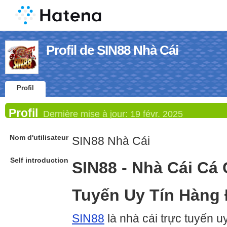
Profil de SIN88 Nhà Cái
Profil
Profil
Dernière mise à jour:
19 févr. 2025
Nom d'utilisateur
SIN88 Nhà Cái
Self introduction
SIN88 - Nhà Cái Cá
Tuyến Uy Tín Hàng
SIN88
là nhà cái trực tuyến u