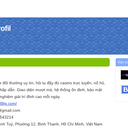
ofil
Von s
đổi thưởng uy tín, hội tụ đầy đủ casino trực tuyến, nổ hũ,
u hấp dẫn. Giao diện mượt mà, hệ thống ổn định, bảo mật
nghiệm giải trí đỉnh cao mỗi ngày.
n88tg.com/
@gmail.com
5543214
Đình Tuý, Phường 12, Bình Thạnh, Hồ Chí Minh, Việt Nam