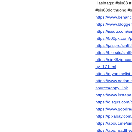
Hashtags: #sin88 #
#sin88doithuong #s
https://www.behanc
https://www.blogg
https://issuu.com/
https://500px.com/
https://jali.pro/sin
https://bio.site/sin
https://sin88zjpnco
uy_17.html
https://myanimelist
https://www.notio
source=copy_link
https://www.instap
https://disqus.com
https://www.goodr
https://pixabay.co
https://about.me/s
https://app.readthe