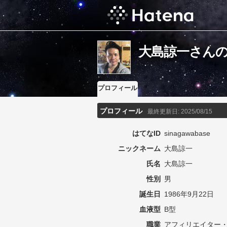
大島諒一さん
プロフィール
プロフィール
最終更新日:
2025/08/15
はてなID
sinagawabase
ニックネーム
大島諒一
氏名
大島諒一
性別
男
誕生日
1986年9月22日
血液型
B型
職業
アフィリエイター