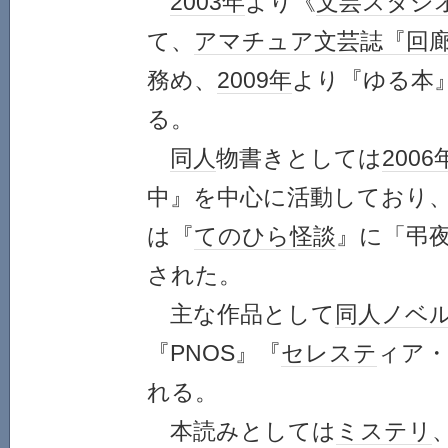
2003年
より《
文芸
スタジ
て、
アマチュア
文芸誌
『回
務め、
2009年
より『ゆる本
る。
同人
物書きとしては
2006
中』を中心に活動しており
は『
てのひら怪談
』に「弔
された。
主な作品として
同人
ノベ
『PNOS』『
セレステ
ィア・
れる。
本読みとしては
ミステリ