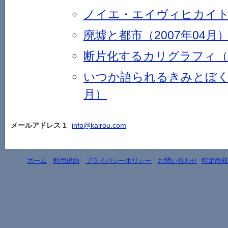
ノイエ・エイヴィヒカイト（
廃墟と都市（2007年04月
断片化するカリグラフィ（2
いつか語られるきみとぼくの
月）
メールアドレス 1
info@kairou.com
ホーム
-
利用規約
-
プライバシーポリシー
-
お問い合わせ
-
特定商取