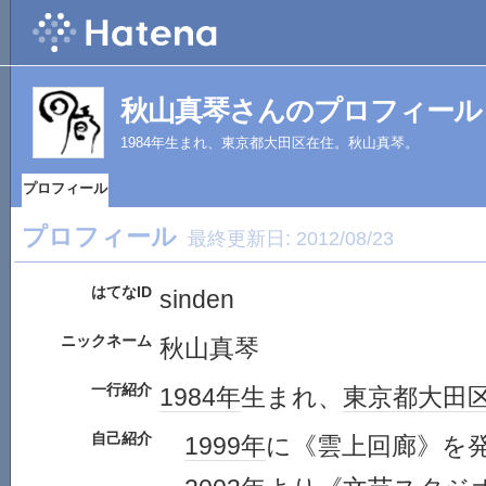
秋山真琴さんのプロフィール
1984年生まれ、東京都大田区在住。秋山真琴。
プロフィール
プロフィール
最終更新日:
2012/08/23
はてなID
sinden
ニックネーム
秋山真琴
一行紹介
1984年
生まれ、
東京都
大田
自己紹介
1999年
に《雲上回廊》を