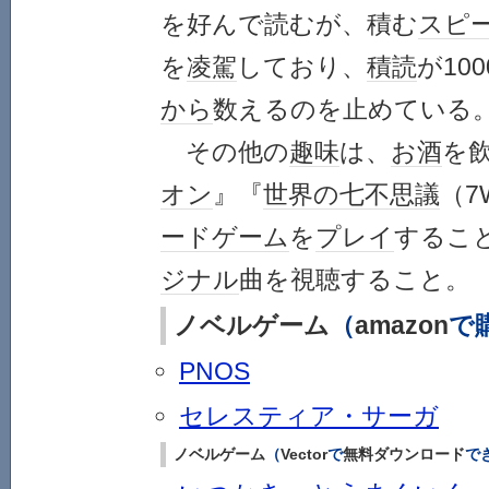
を好んで読むが、積む
スピ
を
凌駕
しており、
積読
が10
から
数えるのを止めている
その他の
趣味
は、
お酒
を
オン
』『
世界の七不思議
（7
ードゲーム
を
プレイ
するこ
ジナル
曲を視聴すること。
ノベル
ゲーム
（
amazon
で
PNOS
セレスティア・サーガ
ノベル
ゲーム
（
Vector
で
無料
ダウンロード
で