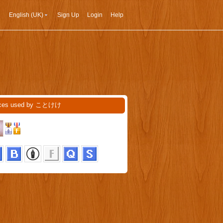
English (UK)
Sign Up
Login
Help
ices used by ことけけ