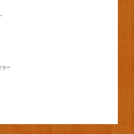
ン
ギター
Home
-
Terms of Use
-
Privacy Policy
-
Contact us