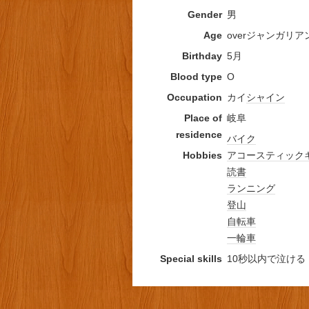
Gender
男
Age
overジャンガリア
Birthday
5月
Blood type
O
Occupation
カイ
シャイン
Place of
岐阜
residence
バイク
Hobbies
アコースティック
読書
ランニング
登山
自転車
一輪車
Special skills
10秒以内で泣ける