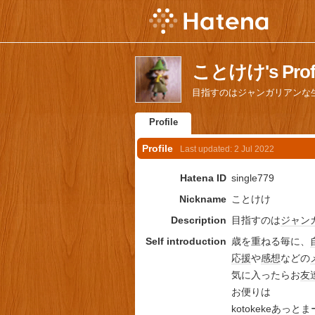
ことけけ's Profi
目指すのはジャンガリアンな
Profile
Profile
Last updated:
2 Jul 2022
Hatena ID
single779
Nickname
ことけけ
Description
目指すのは
ジャン
Self introduction
歳を重ねる毎に、
応援
や
感想
などの
気に入ったらお
友
お便りは
kotokekeあっと