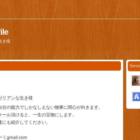
le
生き様
Serv
ガリアン
な
生き様
自分
の
能力
で
しか
なしえない
物事
に関心が向き
ます
。
メール
頂けると、一生の宝物に
しま
す。
達
にも紹介してください。
まーく
gmail.com