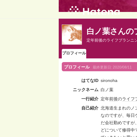
白ノ葉さんの
定年前後のライフプランニ
プロフィール
プロフィール
最終更新日:
2020/08/11
はてなID
sironoha
ニックネーム
白ノ葉
一行紹介
定年
前後
の
ライフ
自己紹介
北海道生まれのノ
なのですが、毎日
だ会社勤めですが
どについて修得中