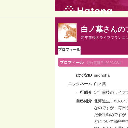
白ノ葉さんの
定年前後のライフプランニ
プロフィール
プロフィール
最終更新日:
2020/08/11
はてなID
sironoha
ニックネーム
白ノ葉
一行紹介
定年
前後
の
ライフ
自己紹介
北海道生まれのノ
なのですが、毎日
だ会社勤めですが
どについて修得中