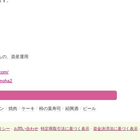
ます。
もの、資産運用
.com/
ronoha2
ン
/
焼肉
/
ケーキ
/
柿の葉寿司
/
紹興酒
/
ビール
リシー
-
お問い合わせ
-
特定商取引法に基づく表示
-
資金決済法に基づく表示