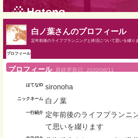
白ノ葉さんのプロフィール
定年前後のライフプランニングと終活について思いを綴り
プロフィール
プロフィール
最終更新日:
2020/08/11
はてなID
sironoha
ニックネーム
白ノ葉
一行紹介
定年
前後
の
ライフ
プランニ
て思いを
綴り
ます