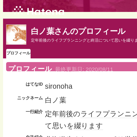
白ノ葉さんのプロフィール
定年前後のライフプランニングと終活について思いを綴り
プロフィール
プロフィール
最終更新日:
2020/08/11
はてなID
sironoha
ニックネーム
白ノ葉
一行紹介
定年
前後
の
ライフ
プランニ
て思いを
綴り
ます