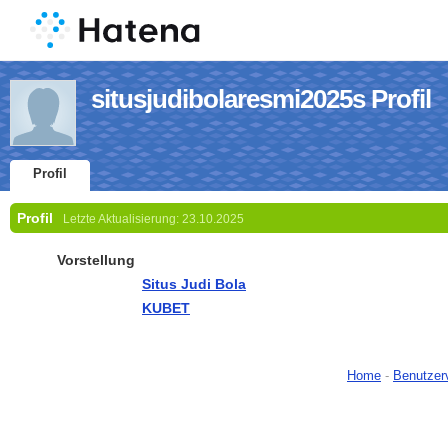
situsjudibolaresmi2025s Profil
Profil
Profil
Letzte Aktualisierung:
23.10.2025
Vorstellung
Situs Judi Bola
KUBET
Home
-
Benutzer